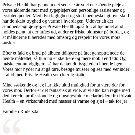
Private Health har gennem det seneste år ydet enestående pleje af
vores aldrende mor med sygeplejersker, personlige assistenter og
fysioterapeuter. Med dyb faglighed og stort menneskeligt overskud
har de skabt tryghed og varme i hverdagen. Udover alt det
sundhedsfaglige sørger Private Health også for, at hjemmet altid
holdes pænt, at der luftes ud, at der er friske blomster på bordet, og
at måltiderne tilberedes med omsorg og respekt for vores mors
ønsker.
Efter et fald og brud på albuen tidligere på året genoptrænede de
hende målrettet, så hun nu er stærkere og mere mobil end før. Og
måske endnu vigtigere, så har de tændt livsglæden i hende igen.
Vores mor nyder nu at gå ture, besøge museer og ses med veninder
– altid med Private Health som kærlig støtte.
Mine søskende og jeg har ikke altid mulighed for at være der for
vores mor. Derfor er det fantastisk at vide, at vi altid kan regne med
dedikerede, professionelle og omsorgsfulde medarbejdere fra Private
Health – en virksomhed med masser af varme og sjæl – tak for jer!
Familie i Rudersdal