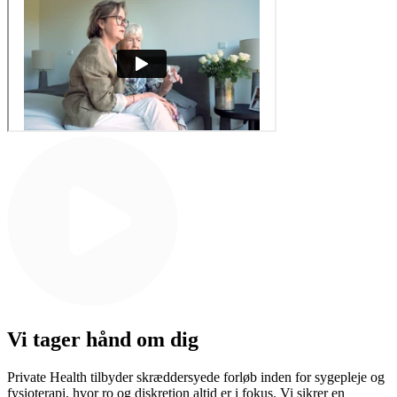
Vi tager hånd om dig
Private Health tilbyder skræddersyede forløb inden for sygepleje og
fysioterapi, hvor ro og diskretion altid er i fokus. Vi sikrer en