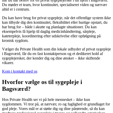
når du har behov for en privat sygeplejerske i dit hjem i Bagsværd.
Du møder et team, hvor kontinuitet, specialiseret viden og nærvær
altid er i centrum.
Du kan have brug for privat sygepleje, når det offentlige system ikke
kan tilbyde dig den kontinuitet, fleksibilitet eller hurtige opstart, du
har brug for – både i akutte og planlagte situationer. Du kan
eksempelvis få hjælp til daglig medicinhåndtering, sårpleje,
kateterpleje, koordinering efter udskrivelse eller opfølgning på
kronisk sygdom.
Vælger du Private Health som din lokale udbyder af privat sygepleje
i Bagsværd, får du en fast kontaktperson og et dedikeret hold af
sygeplejersker, der kender dig og dine ønsker – ikke skiftende
vikarer.
Kom i kontakt med os
Hvorfor vælge os til sygepleje i
Bagsværd?
Hos Private Health ser vi på hele mennesket – ikke kun
sygdommen. Vi tror på, at nærvær, ro og faglighed er grundlaget for
god pleje. Vores mål er at støtte dig og dine pårørende, så du kan