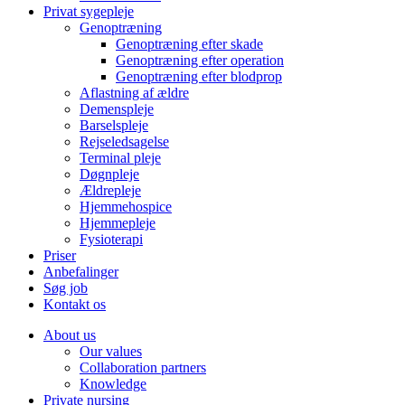
Privat sygepleje
Genoptræning
Genoptræning efter skade
Genoptræning efter operation
Genoptræning efter blodprop
Aflastning af ældre
Demenspleje
Barselspleje
Rejseledsagelse
Terminal pleje
Døgnpleje
Ældrepleje
Hjemmehospice
Hjemmepleje
Fysioterapi
Priser
Anbefalinger
Søg job
Kontakt os
About us
Our values
Collaboration partners
Knowledge
Private nursing