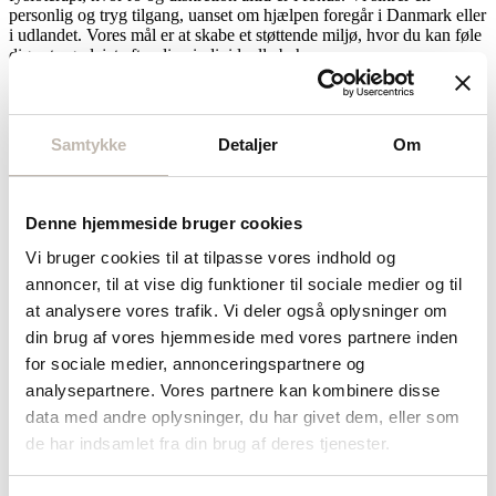
personlig og tryg tilgang, uanset om hjælpen foregår i Danmark eller
i udlandet. Vores mål er at skabe et støttende miljø, hvor du kan føle
dig set og plejet efter dine individuelle behov.
Æstetikken i sygeplejen
Samtykke
Detaljer
Om
Vi arbejder aktivt med de omgivelser og stemninger, der omgiver
vores klienter, fordi vi ved, at lyde, dufte, farver og nuancer har stor
betydning for trivsel og balance. Private Health betragter os selv
som “scenografer” omkring klienten, der skaber en helhedsoplevelse
Denne hjemmeside bruger cookies
gennem sanselig indretning og atmosfære. Denne omhyggelige
tilrettelæggelse understøtter den helende proces og fremmer en
Vi bruger cookies til at tilpasse vores indhold og
følelse af velvære.
annoncer, til at vise dig funktioner til sociale medier og til
Det sygeplejefaglige skøn
at analysere vores trafik. Vi deler også oplysninger om
din brug af vores hjemmeside med vores partnere inden
Vores sygeplejersker anvender alle sanser aktivt som en del af plejen
for sociale medier, annonceringspartnere og
og foretager løbende faglige vurderinger for at sikre den bedst
analysepartnere. Vores partnere kan kombinere disse
mulige omsorg. Det sygeplejefaglige skøn er grundlaget for at
data med andre oplysninger, du har givet dem, eller som
tilpasse indsatsen til situationens skiftende behov.
de har indsamlet fra din brug af deres tjenester.
Hvad ser og fornemmer sygeplejerskerne