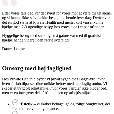
Efter vores fars død var det svært for vores mor at være meget alene,
og vi kunne ikke selv dække besøg hos hende hver dag. Derfor var
det en god støtte at Private Health med meget kort varsel kunne
hjælpe med 2-3 ugentlige besøg hos vores mor i et par måneder.
Hyggelige besøg med snak og små gåture var med til gradvist at
hjælpe hende videre i den første svære tid”.
Datter, Louise
Omsorg med høj faglighed
Hos Private Health tilbyder vi privat sygepleje i Bagsværd, hvor
hvert forløb tilpasses dine unikke behov med stor faglig omhu. Vi
skaber et trygt og roligt miljø, hvor vores værdier ikke blot er ord,
men er en integreret del af både plejen og arbejdsmiljøet.
Æstetik
– vi skaber behagelige og rolige omgivelser, der
fremmer velvære og balance.