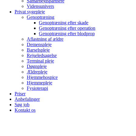
Samarbejds­partnere
Vidensunivers
Privat sygepleje
Genoptræning
Genoptræning efter skade
Genoptræning efter operation
Genoptræning efter blodprop
Aflastning af ældre
Demenspleje
Barselspleje
Rejseledsagelse
Terminal pleje
Døgnpleje
Ældrepleje
Hjemmehospice
Hjemmepleje
Fysioterapi
Priser
Anbefalinger
Søg job
Kontakt os