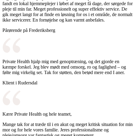
fandt en lokal hjemmeplejer i løbet af meget få dage, der sørgede for
pleje til min far. Meget professionelt og super effektiv service. De
gik meget langt for at finde en løsning for os i et område, de normalt
ikke servicerer. En fornøjelse og kan varmt anbefales.
Pårørende på Frederiksberg
Private Health hjalp mig med genoptræning, og det gjorde en
kæmpe forskel. Jeg blev mødt med omsorg, ro og faglighed – og
følte mig virkelig set. Tak for støtten, den betød mere end I aner.
Klient i Rudersdal
Kære Private Health og hele teamet,
Mange tak for at træde til i en akut og meget kritisk situation for min
mor og for hele vores familie. Jeres professionalisme og
pleje/omsorg var fantastisk og meget kompetent.