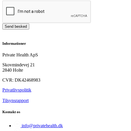
Send besked
Informationer
Private Health ApS
Skovmindevej 21
2840 Holte
CVR: DK42468983
Privatlivspolitik
Tilsynsrapport
Kontakt os
info@privatehealth.dk