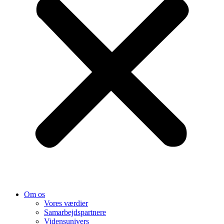
Om os
Vores værdier
Samarbejds­partnere
Vidensunivers