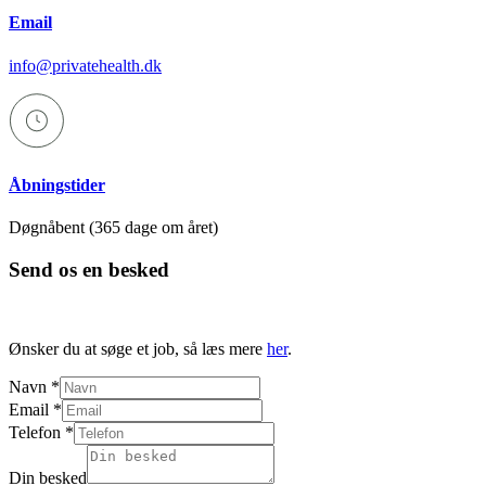
Email
info@privatehealth.dk
Åbningstider
Døgnåbent (365 dage om året)
Send os en besked
Ønsker du at søge et job, så læs mere
her
.
besked
Navn
*
Layout
Email
*
Email
Telefon
*
Din besked