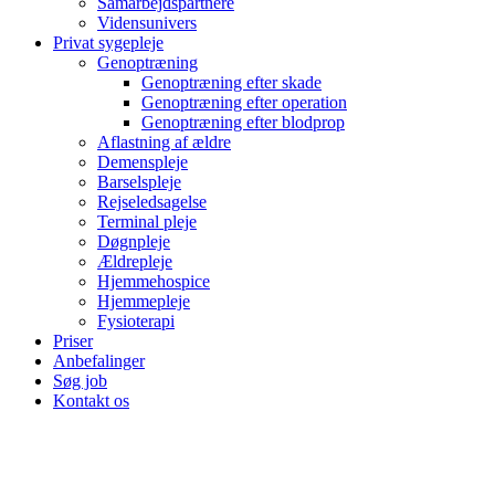
Samarbejds­partnere
Vidensunivers
Privat sygepleje
Genoptræning
Genoptræning efter skade
Genoptræning efter operation
Genoptræning efter blodprop
Aflastning af ældre
Demenspleje
Barselspleje
Rejseledsagelse
Terminal pleje
Døgnpleje
Ældrepleje
Hjemmehospice
Hjemmepleje
Fysioterapi
Priser
Anbefalinger
Søg job
Kontakt os