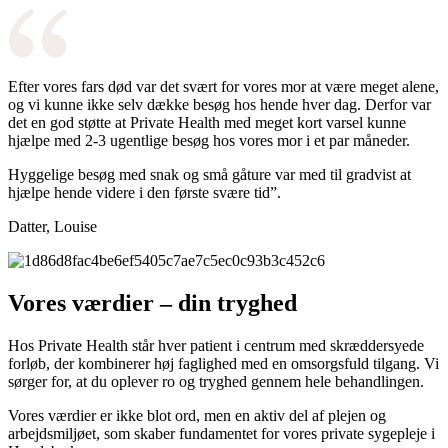
Efter vores fars død var det svært for vores mor at være meget alene,
og vi kunne ikke selv dække besøg hos hende hver dag. Derfor var
det en god støtte at Private Health med meget kort varsel kunne
hjælpe med 2-3 ugentlige besøg hos vores mor i et par måneder.
Hyggelige besøg med snak og små gåture var med til gradvist at
hjælpe hende videre i den første svære tid”.
Datter, Louise
Vores værdier – din tryghed
Hos Private Health står hver patient i centrum med skræddersyede
forløb, der kombinerer høj faglighed med en omsorgsfuld tilgang. Vi
sørger for, at du oplever ro og tryghed gennem hele behandlingen.
Vores værdier er ikke blot ord, men en aktiv del af plejen og
arbejdsmiljøet, som skaber fundamentet for vores private sygepleje i