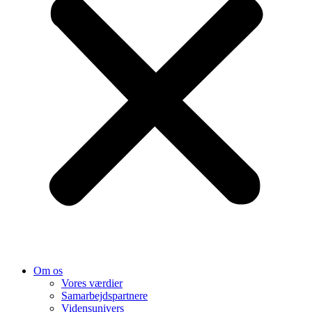
Om os
Vores værdier
Samarbejds­partnere
Vidensunivers