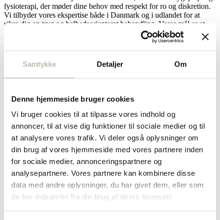
fysioterapi, der møder dine behov med respekt for ro og diskretion.
Vi tilbyder vores ekspertise både i Danmark og i udlandet for at
sikre dig en tryg og helhedsorienteret behandling. Vores mål er at
skabe et trygt rum, hvor du kan føle dig i centrum til enhver tid.
Æstetikken i sygeplejen
Samtykke
Detaljer
Om
Vi hos Private Health arbejder bevidst med alle aspekter af
omgivelserne omkring vores klienter, herunder lyde, dufte, farver og
nuancer, for at fremme velvære og balance. Som dedikerede
Denne hjemmeside bruger cookies
“scenografer” tilrettelægger vi stemningen, så den understøtter både
ro og helbredelse. Gennem denne helhedsorienterede tilgang skaber
Vi bruger cookies til at tilpasse vores indhold og
vi en atmosfære, der styrker helingsprocessen og bidrager til
annoncer, til at vise dig funktioner til sociale medier og til
klienternes trivsel.
at analysere vores trafik. Vi deler også oplysninger om
Det sygeplejefaglige skøn
din brug af vores hjemmeside med vores partnere inden
for sociale medier, annonceringspartnere og
Sygeplejerskerne hos Private Health anvender deres sanser aktivt i
analysepartnere. Vores partnere kan kombinere disse
plejen og foretager løbende faglige vurderinger for at tilpasse
data med andre oplysninger, du har givet dem, eller som
omsorgen optimalt. Denne sansede tilgang sikrer en omsorg, der
tager hensyn til kroppens og sindets signaler.
de har indsamlet fra din brug af deres tjenester.
Hvad ser og fornemmer sygeplejerskerne