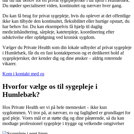
når du har behov for en privat sygeplejerske i dit hjem i Humlebæk.
Du møder specialiseret viden, kontinuitet og nærvær hver gang.
Du kan få brug for privat sygepleje, hvis du oplever at det offentlige
ikke kan tilbyde den kontinuitet, fleksibilitet eller hurtige opstart, du
har behov for. Du kan eksempelvis få hjælp til daglig
medicinhåndtering, sårpleje, kateterpleje, koordinering efter
udskrivelse eller opfølgning ved kronisk sygdom.
Vælger du Private Health som din lokale udbyder af privat sygepleje
i Humlebæk, får du en fast kontaktperson og et dedikeret hold af
sygeplejersker, der kender dig og dine ønsker – aldrig roterende
vikarer.
Kom i kontakt med os
Hvorfor vælge os til sygepleje i
Humlebæk?
Hos Private Health ser vi på hele mennesket – ikke kun
sygdommen. Vi tror på, at nærvær, ro og faglighed er grundlaget for
god pleje. Vores mål er at støtte dig og dine pårørende, så du kan
modtage professionel sygepleje i trygge og velkendte omgivelser