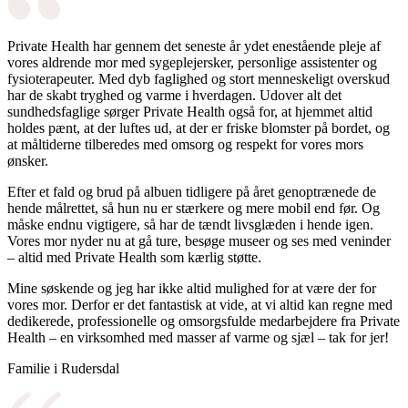
Private Health har gennem det seneste år ydet enestående pleje af
vores aldrende mor med sygeplejersker, personlige assistenter og
fysioterapeuter. Med dyb faglighed og stort menneskeligt overskud
har de skabt tryghed og varme i hverdagen. Udover alt det
sundhedsfaglige sørger Private Health også for, at hjemmet altid
holdes pænt, at der luftes ud, at der er friske blomster på bordet, og
at måltiderne tilberedes med omsorg og respekt for vores mors
ønsker.
Efter et fald og brud på albuen tidligere på året genoptrænede de
hende målrettet, så hun nu er stærkere og mere mobil end før. Og
måske endnu vigtigere, så har de tændt livsglæden i hende igen.
Vores mor nyder nu at gå ture, besøge museer og ses med veninder
– altid med Private Health som kærlig støtte.
Mine søskende og jeg har ikke altid mulighed for at være der for
vores mor. Derfor er det fantastisk at vide, at vi altid kan regne med
dedikerede, professionelle og omsorgsfulde medarbejdere fra Private
Health – en virksomhed med masser af varme og sjæl – tak for jer!
Familie i Rudersdal