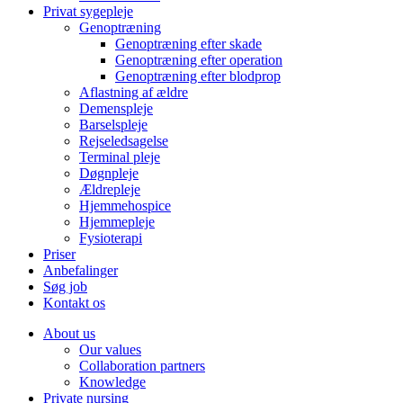
Privat sygepleje
Genoptræning
Genoptræning efter skade
Genoptræning efter operation
Genoptræning efter blodprop
Aflastning af ældre
Demenspleje
Barselspleje
Rejseledsagelse
Terminal pleje
Døgnpleje
Ældrepleje
Hjemmehospice
Hjemmepleje
Fysioterapi
Priser
Anbefalinger
Søg job
Kontakt os
About us
Our values
Collaboration partners
Knowledge
Private nursing