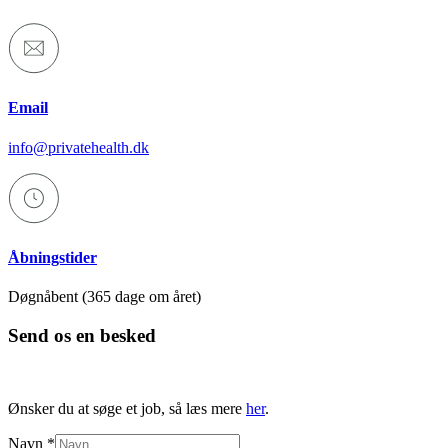
Email
info@privatehealth.dk
Åbningstider
Døgnåbent (365 dage om året)
Send os en besked
Ønsker du at søge et job, så læs mere
her
.
Din
Navn
*