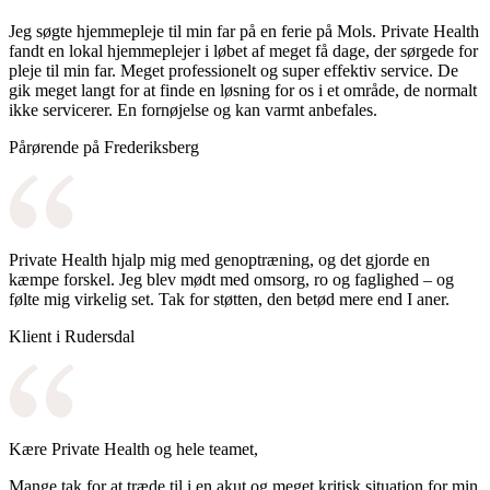
Jeg søgte hjemmepleje til min far på en ferie på Mols. Private Health
fandt en lokal hjemmeplejer i løbet af meget få dage, der sørgede for
pleje til min far. Meget professionelt og super effektiv service. De
gik meget langt for at finde en løsning for os i et område, de normalt
ikke servicerer. En fornøjelse og kan varmt anbefales.
Pårørende på Frederiksberg
Private Health hjalp mig med genoptræning, og det gjorde en
kæmpe forskel. Jeg blev mødt med omsorg, ro og faglighed – og
følte mig virkelig set. Tak for støtten, den betød mere end I aner.
Klient i Rudersdal
Kære Private Health og hele teamet,
Mange tak for at træde til i en akut og meget kritisk situation for min